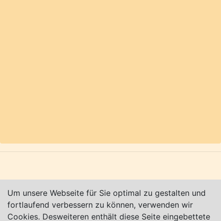
+++ Eine Übersicht über (fast) alle
Weihnachtsmärkte (Liste wird täglich automatisiert
aktualisiert, so dass Sie nur laufende Märkte
sehen) in der Region finden Sie unter:
www.weihnachtsmaerkte24.info
+++
Karte nur sichtbar, wenn Cookies erlaubt!
Impressum
|
Datenschutz
|
AGB
Um unsere Webseite für Sie optimal zu gestalten und
© Worpswede24 2015-2026
fortlaufend verbessern zu können, verwenden wir
Cookies. Desweiteren enthält diese Seite eingebettete