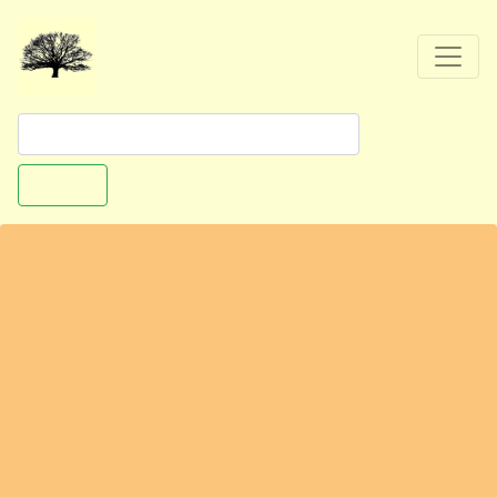
Suchen
Ausflugstipp: Wolfsburg - Vorsfelder
Weihnachtsmarkt
Uetschenpaul
38440 Wolfsburg