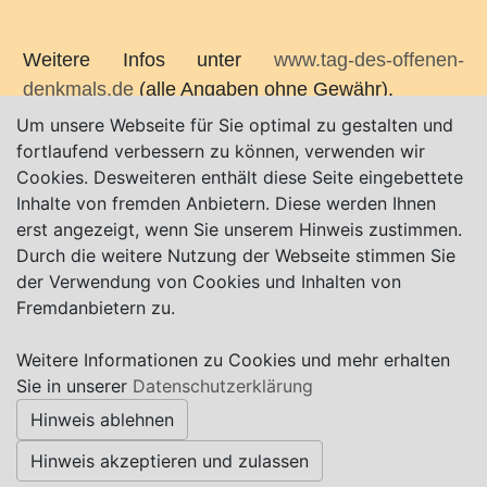
Weitere Infos unter
www.tag-des-offenen-
denkmals.de
(alle Angaben ohne Gewähr).
Um unsere Webseite für Sie optimal zu gestalten und
fortlaufend verbessern zu können, verwenden wir
Cookies. Desweiteren enthält diese Seite eingebettete
Inhalte von fremden Anbietern. Diese werden Ihnen
Weitere Termine:
erst angezeigt, wenn Sie unserem Hinweis zustimmen.
Durch die weitere Nutzung der Webseite stimmen Sie
der Verwendung von Cookies und Inhalten von
Karte nur sichtbar, wenn Cookies erlaubt!
Fremdanbietern zu.
Weitere Informationen zu Cookies und mehr erhalten
Impressum
|
Datenschutz
|
AGB
Sie in unserer
Datenschutzerklärung
Hinweis ablehnen
© Worpswede24 2015-2026
Hinweis akzeptieren und zulassen