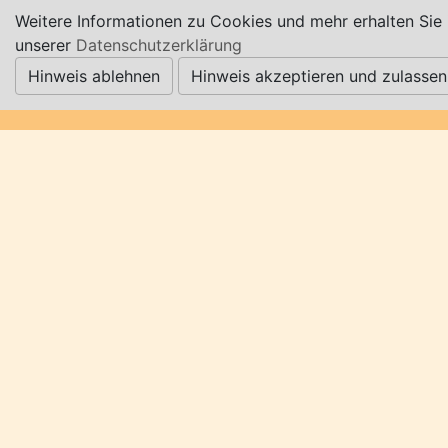
Weitere Informationen zu Cookies und mehr erhalten Sie 
unserer
Datenschutzerklärung
Hinweis ablehnen
Hinweis akzeptieren und zulassen
Leider bereits vorbei!
Die Bremerhavener Matjestage (+
HafenSpektakel) vom 10. Juli bis 12. Juli 2026
jeweils von 10.00-22.00 Uhr im Schaufenster
Fischereihafen.
Das Schaufenster feiert seinen 34. Geburtstag!