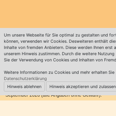
Um unsere Webseite für Sie optimal zu gestalten und for
können, verwenden wir Cookies. Desweiteren enthält die
Inhalte von fremden Anbietern. Diese werden Ihnen erst 
25.09.2026
bis 27.09.2026
unserem Hinweis zustimmen. Durch die weitere Nutzung
Sie der Verwendung von Cookies und Inhalten von Fremd
Das Neu St.-Jürgener Erntefest (bei Worpswede),
bei dem Ortsansässige und Leute aus der
Weitere Informationen zu Cookies und mehr erhalten Sie 
Umgebung ihre Erntewagen bunt schmücken,
Datenschutzerklärung
lockt jährlich im September Hunderte von
Hinweis ablehnen
Hinweis akzeptieren und zulassen
Zuschauern an. Nächster Termin vorr.: 25. bis 27.
September 2026 (alle Angaben ohne Gewähr).
Infos auf Facebook unter