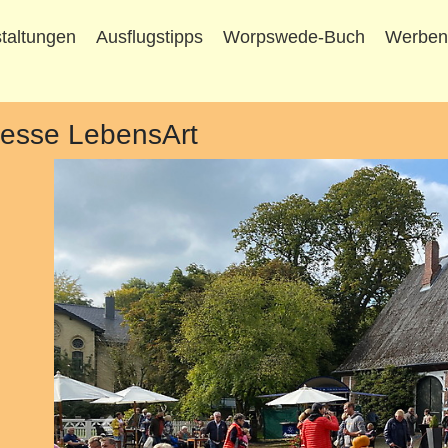
taltungen
Ausflugstipps
Worpswede-Buch
Werbe
 Messe LebensArt
Vorheriges