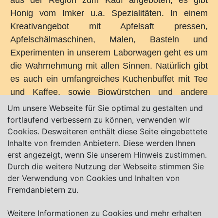
Honig vom Imker u.a. Spezialitäten. In einem
Kreativangebot mit Apfelsaft pressen,
Apfelschälmaschinen, Malen, Basteln und
Experimenten in unserem Laborwagen geht es um
die Wahrnehmung mit allen Sinnen. Natürlich gibt
es auch ein umfangreiches Kuchenbuffet mit Tee
und Kaffee, sowie Biowürstchen und andere
Köstlichkeiten (Quelle:
www.biologische-station-
Um unsere Webseite für Sie optimal zu gestalten und
osterholz.de
).
fortlaufend verbessern zu können, verwenden wir
Cookies. Desweiteren enthält diese Seite eingebettete
Inhalte von fremden Anbietern. Diese werden Ihnen
erst angezeigt, wenn Sie unserem Hinweis zustimmen.
Durch die weitere Nutzung der Webseite stimmen Sie
der Verwendung von Cookies und Inhalten von
Karte nur sichtbar, wenn Cookies erlaubt!
Fremdanbietern zu.
Weitere Informationen zu Cookies und mehr erhalten