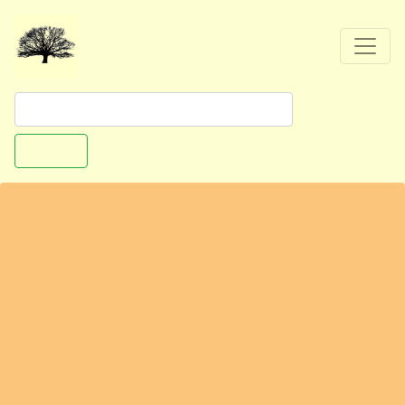
Suchen
Hambergen - Erntefest in Holste / Oldendorf
Zum Neuen Esch 8
27729 Holste/Oldendorf