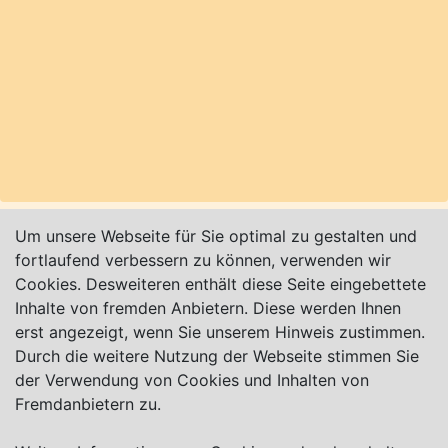
Infos:
www.erntefest-oldendorf.de
(alle Angaben
ohne Gewähr).
Karte nur sichtbar, wenn Cookies erlaubt!
Um unsere Webseite für Sie optimal zu gestalten und
Impressum
|
Datenschutz
|
AGB
fortlaufend verbessern zu können, verwenden wir
Cookies. Desweiteren enthält diese Seite eingebettete
Inhalte von fremden Anbietern. Diese werden Ihnen
© Worpswede24 2015-2026
erst angezeigt, wenn Sie unserem Hinweis zustimmen.
Durch die weitere Nutzung der Webseite stimmen Sie
der Verwendung von Cookies und Inhalten von
Fremdanbietern zu.