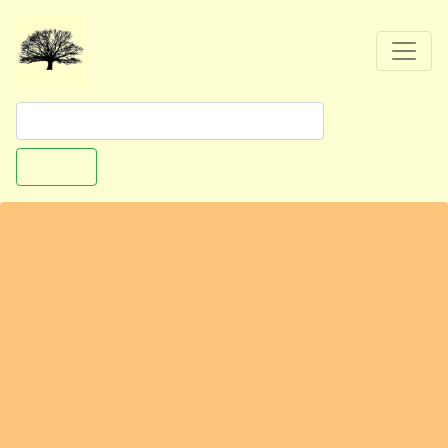
Suchen
Ritterhude - Hammefest Ritterhude
Vorheriges
Nächst
Riesstraße
27721 Ritterhude