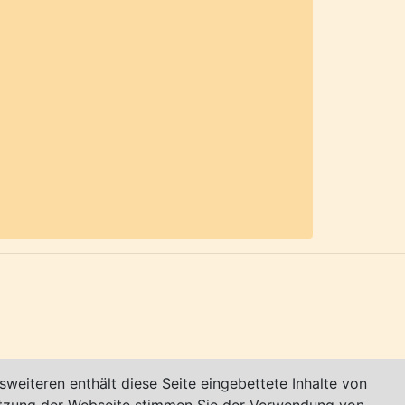
roße Tombola mit über 500 Gewinnen +
ihre Erntewagen bunt schmücken, lockt
ist der zum Auftakt am Freitag Abend
 Erntefest unter
www.igew.de
 Kontakt zum Veranstalter:
weiteren enthält diese Seite eingebettete Inhalte von