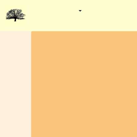
Start
Gemeinden
Kategorien
Verans
Redaktionelles
Worpswede - Erntefest
Hembergstraße/L153
27726 Worpswede