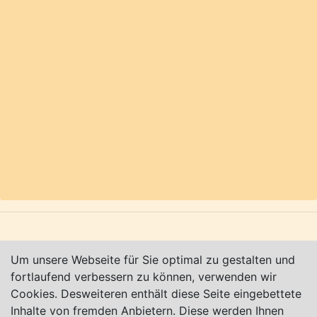
zeigt ein altes Plakat) - Infos unter:
http://erntedankfest-lübberstedt.de/
(alle Angaben
ohne Gewähr).
Weitere Termine:
Karte nur sichtbar, wenn Cookies erlaubt!
Impressum
|
Datenschutz
|
AGB
Um unsere Webseite für Sie optimal zu gestalten und
fortlaufend verbessern zu können, verwenden wir
© Worpswede24 2015-2026
Cookies. Desweiteren enthält diese Seite eingebettete
Inhalte von fremden Anbietern. Diese werden Ihnen