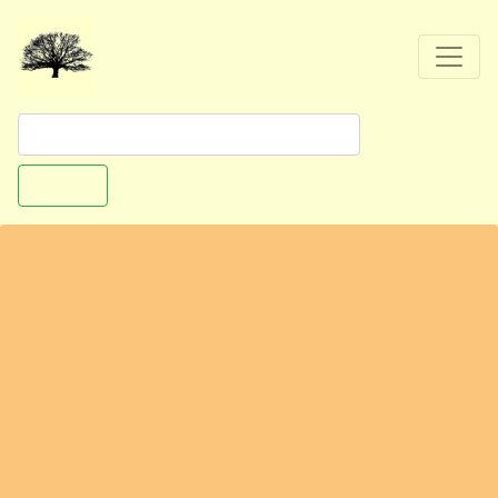
Suchen
Hambergen - Erntefest in Lübberstedt
27729 Luebberstedt