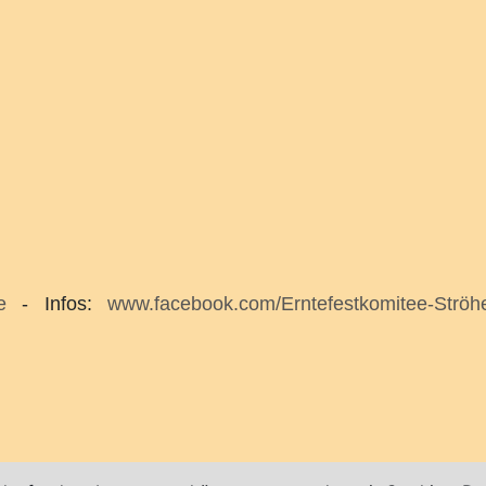
e
- Infos:
www.facebook.com/Erntefestkomitee-Strö
bt!