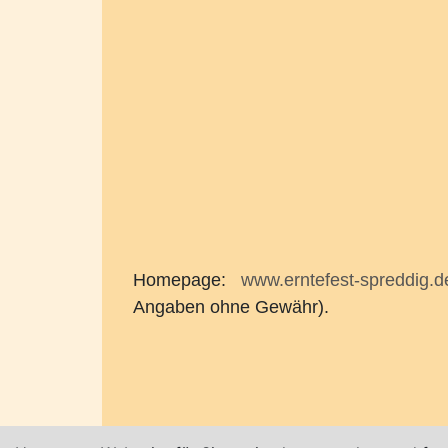
Homepage:
www.erntefest-spreddig.d
Angaben ohne Gewähr).
Karte nur sichtbar, wenn Cookies erlau