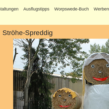
taltungen
Ausflugstipps
Worpswede-Buch
Werbe
n Ströhe-Spreddig