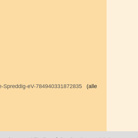
he-Spreddig-eV-784940331872835
(alle