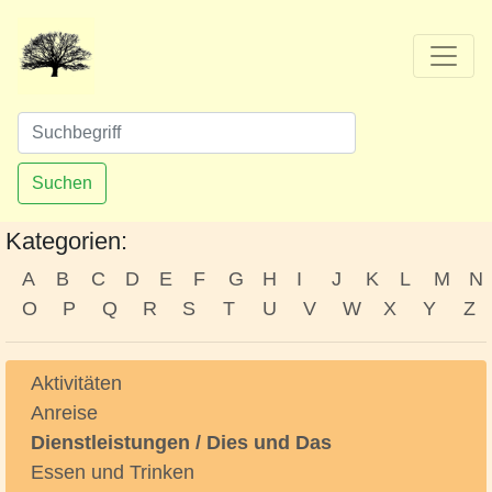
Suchen
Kategorien:
A
B
C
D
E
F
G
H
I
J
K
L
M
N
O
P
Q
R
S
T
U
V
W
X
Y
Z
Aktivitäten
Anreise
Dienstleistungen / Dies und Das
Essen und Trinken