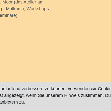
. Moor (das Atelier am
g - Malkurse, Workshops
eminare)
fortlaufend verbessern zu können, verwenden wir Cookie
rst angezeigt, wenn Sie unserem Hinweis zustimmen. Du
nbietern zu.