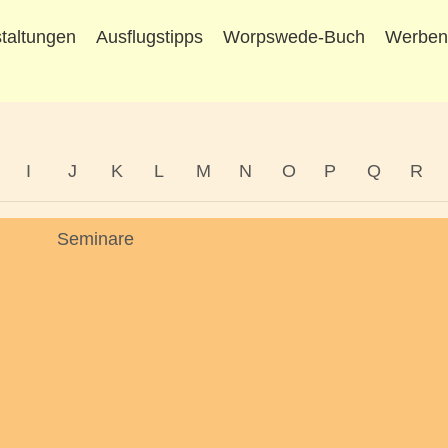
taltungen
Ausflugstipps
Worpswede-Buch
Werbe
I
J
K
L
M
N
O
P
Q
R
Seminare