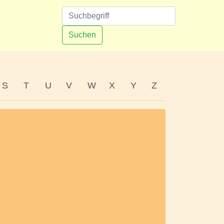
n
Suchen
S
T
U
V
W
X
Y
Z