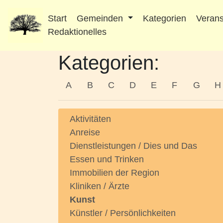
Start
Gemeinden
Kategorien
Verans
Redaktionelles
Kategorien:
A
B
C
D
E
F
G
H
Aktivitäten
Anreise
Dienstleistungen / Dies und Das
Essen und Trinken
Immobilien der Region
Kliniken / Ärzte
Kunst
Künstler / Persönlichkeiten