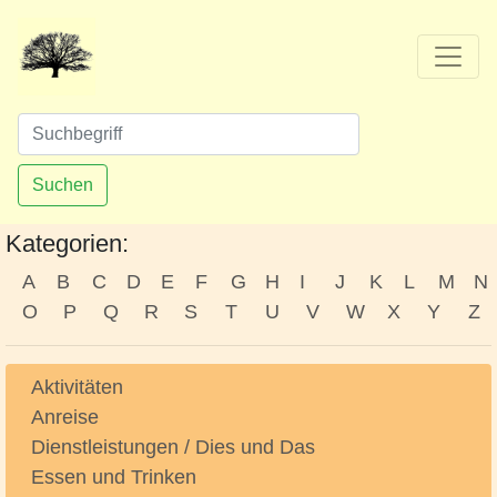
Suchen
Kategorien:
A
B
C
D
E
F
G
H
I
J
K
L
M
N
O
P
Q
R
S
T
U
V
W
X
Y
Z
Aktivitäten
Anreise
Dienstleistungen / Dies und Das
Essen und Trinken