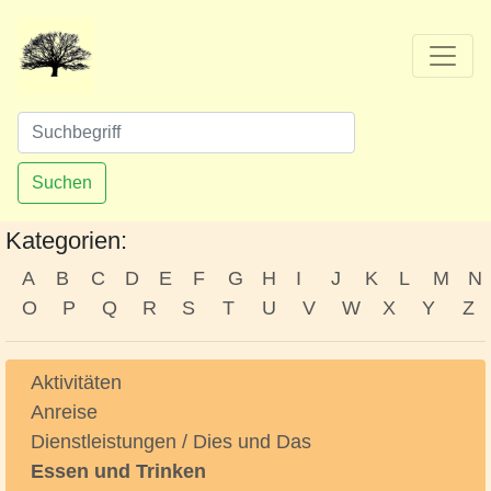
Suchen
Kategorien:
A
B
C
D
E
F
G
H
I
J
K
L
M
N
O
P
Q
R
S
T
U
V
W
X
Y
Z
Aktivitäten
Anreise
Dienstleistungen / Dies und Das
Essen und Trinken