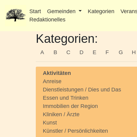
Start
Gemeinden
Kategorien
Verans
Redaktionelles
Kategorien:
A
B
C
D
E
F
G
H
Aktivitäten
Anreise
Dienstleistungen / Dies und Das
Essen und Trinken
Immobilien der Region
Kliniken / Ärzte
Kunst
Künstler / Persönlichkeiten