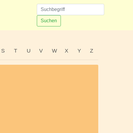
n
Suchen
S
T
U
V
W
X
Y
Z