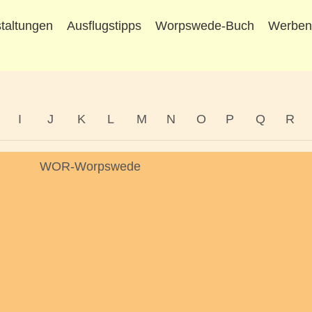
taltungen
Ausflugstipps
Worpswede-Buch
Werbe
I
J
K
L
M
N
O
P
Q
R
WOR-Worpswede