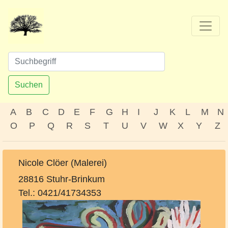
Suchen
A
B
C
D
E
F
G
H
I
J
K
L
M
N
O
P
Q
R
S
T
U
V
W
X
Y
Z
Nicole Clöer (Malerei)
28816 Stuhr-Brinkum
Tel.: 0421/41734353